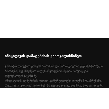
ᲘᲜᲘᲪᲘᲢᲘᲕᲘᲡ ᲓᲐᲛᲐᲢᲔᲑᲘᲡᲐᲡ ᲒᲐᲘᲗᲕᲐᲚᲘᲡᲬᲘᲜᲔᲗ
გთხოვთ დაიცვათ ეთიკის ნორმები და მართლწერის ელემენტარული
ნორმები, შეგახსენებთ თქვენ იმყოფებით მედია საშუალების
ოფიციალურ გვერდზე.
ინიციატივის აღწერისას იყავით კონკრეტულები თქვენს მოსაზრებაში.
რედაქცია იტოვებს უფლებას შეცვალის თავად ტექსტი, ხოლო თქვენი
ფოტო დაემატება რედაქტირების შედეგად.
ᲒᲐᲛᲝᲒᲕᲘᲒᲖᲐᲕᲜᲔᲗ ᲔᲚ.ᲤᲝᲡᲢᲐᲖᲔ